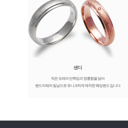
샌디
작은 모래의 반짝임의 영롱함을 담아
밴드자체의 빛남으로 유니크하게 제작한 웨딩밴드 입니다