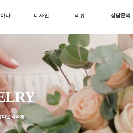
디아나
디자인
리뷰
상담문의
D STORY
큐브
REVIEW
MOND 4C
헬레니즘
시는 길
선셋
빅토리아
베이
WELRY
모모
샌디
름다운 약속에
에펠