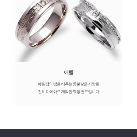
에펠
에펠탑의 밤을 비추는 등불같은 사랑을
전체 다이아로 제작한 웨딩 밴드입니다